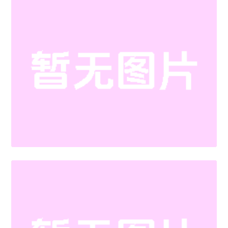
问答解答
年会答谢会策划怎么布置
问答解答
创意十足的年会舞台该如