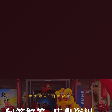
主页
_
庆典资讯
_
问答解答