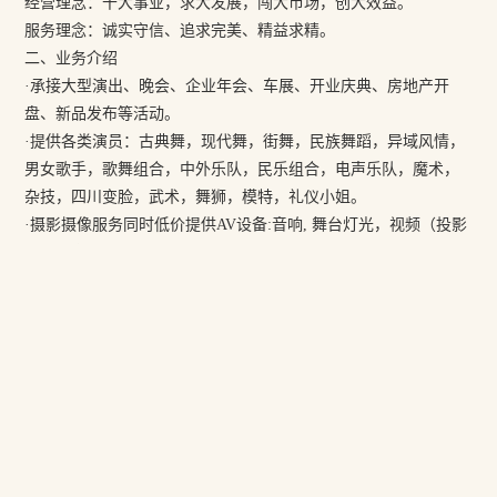
经营理念：干大事业，求大发展，闯大市场，创大效益。
服务理念：诚实守信、追求完美、精益求精。
二、业务介绍
·承接大型演出、晚会、企业年会、车展、开业庆典、房地产开
盘、新品发布等活动。
·提供各类演员：古典舞，现代舞，街舞，民族舞蹈，异域风情，
男女歌手，歌舞组合，中外乐队，民乐组合，电声乐队，魔术，
杂技，四川变脸，武术，舞狮，模特，礼仪小姐。
·摄影摄像服务同时低价提供AV设备:音响, 舞台灯光，视频（投影
机，等离子，LED）舞台特效(烟雾机，泡泡机，雪花机，干冰
机，旋风彩虹机)。TRUSS架，H架，T型灯架。舞台背景制作。
标签：
文化 山东 传媒 有限公司 时尚 有
上一篇：没有了
下一篇：公司营业范围